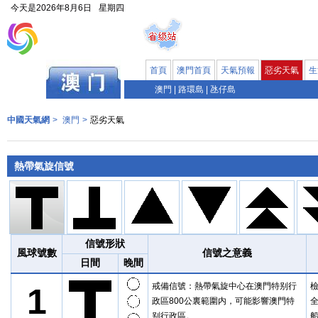
今天是
2026年8月6日
星期四
首頁
澳門首頁
天氣預報
惡劣天氣
生
澳門
|
路環島
|
氹仔島
中國天氣網
>
澳門
>
惡劣天氣
熱帶氣旋信號
信號形狀
風球號數
信號之意義
日間
晚間
戒備信號：熱帶氣旋中心在澳門特别行
1
政區800公裏範圍内，可能影響澳門特
别行政區。