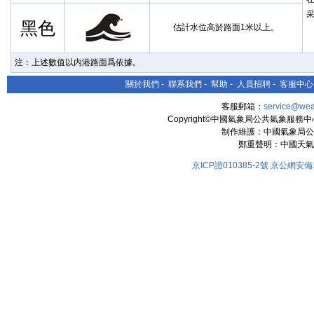
黑色
估計水位高於路面1米以上。
注：上述數值以内港路面爲依據。
關於我們
-
聯系我們
-
幫助
-
人員招聘
-
客服中心
客服郵箱：
service@wea
Copyright©中國氣象局公共氣象服務中心 All
制作維護：中國氣象局公
鄭重聲明：中國天氣
京ICP證010385-2號
京公網安備11